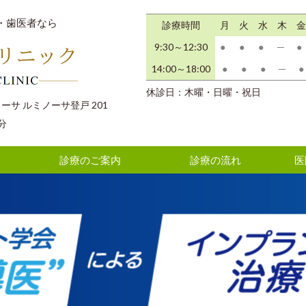
・歯医者なら
診療時間
月
火
水
木
金
9:30～12:30
●
●
●
─
●
14:00～18:00
●
●
●
─
●
休診日：木曜・日曜・祝日
カーサ ルミノーサ登戸 201
分
診療のご案内
診療の流れ
医